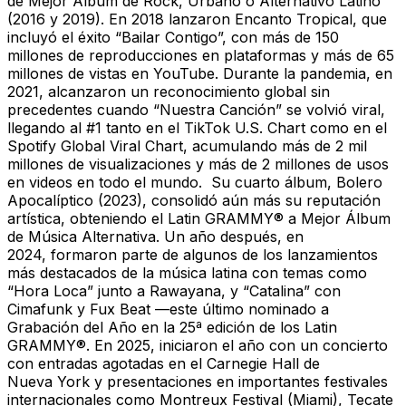
de Mejor Álbum de Rock, Urbano o Alternativo Latino
(2016 y 2019). En 2018 lanzaron Encanto Tropical, que
incluyó el éxito “Bailar Contigo”, con más de 150
millones de reproducciones en plataformas y más de 65
millones de vistas en YouTube. Durante la pandemia, en
2021, alcanzaron un reconocimiento global sin
precedentes cuando “Nuestra Canción” se volvió viral,
llegando al #1 tanto en el TikTok U.S. Chart como en el
Spotify Global Viral Chart, acumulando más de 2 mil
millones de visualizaciones y más de 2 millones de usos
en videos en todo el mundo. Su cuarto álbum, Bolero
Apocalíptico (2023), consolidó aún más su reputación
artística, obteniendo el Latin GRAMMY® a Mejor Álbum
de Música Alternativa. Un año después, en
2024, formaron parte de algunos de los lanzamientos
más destacados de la música latina con temas como
“Hora Loca” junto a Rawayana, y “Catalina” con
Cimafunk y Fux Beat —este último nominado a
Grabación del Año en la 25ª edición de los Latin
GRAMMY®. En 2025, iniciaron el año con un concierto
con entradas agotadas en el Carnegie Hall de
Nueva York y presentaciones en importantes festivales
internacionales como Montreux Festival (Miami), Tecate