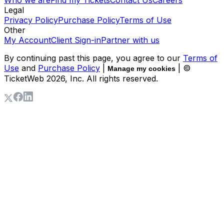
Who we are
Find my Tickets
Contact Us
Careers
Legal
Privacy Policy
Purchase Policy
Terms of Use
Other
My Account
Client Sign-in
Partner with us
By continuing past this page, you agree to our
Terms of
Use
and
Purchase Policy
|
| ©
Manage my cookies
TicketWeb
2026
, Inc. All rights reserved.