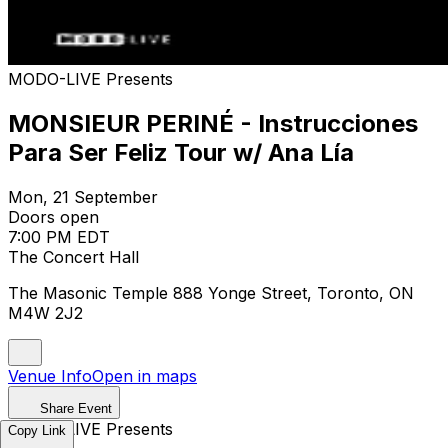
MODO-LIVE Presents
MONSIEUR PERINÉ - Instrucciones
Para Ser Feliz Tour w/ Ana Lía
Mon, 21 September
Doors open
7:00 PM EDT
The Concert Hall
The Masonic Temple 888 Yonge Street, Toronto, ON
M4W 2J2
Venue Info
Open in maps
Share Event
MODO-LIVE Presents
Copy Link